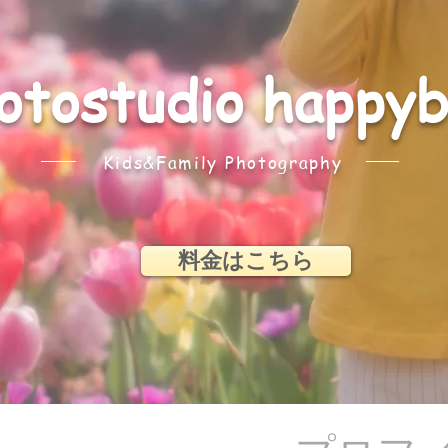
hotostudio happy
Kids&Family Photography
料金はこちら