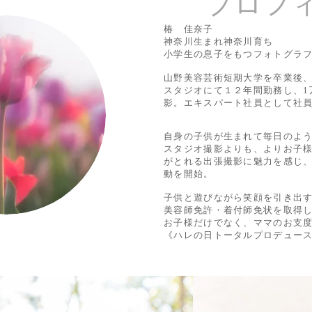
プロフ
椿 佳奈子
神奈川生まれ神奈川育ち
小学生の息子をもつフォトグラ
山野美容芸術短期大学を卒業後
スタジオにて１２年間勤務し、1
影。エキスパート社員として
社
自身の子供が生まれて毎日のよ
スタジオ撮影よりも、よりお子
がとれる出張撮影に魅力を感じ、
動を開始。
子供と遊びながら笑顔を引き出
美容師免許・着付師免状を取得
お子様だけでなく、ママのお支
《ハレの日トータルプロデュー